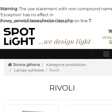
Warning
: The use statement with non-compound nam
'Exception' has no effect in
/nowy_serwis/classes/resize.class.php
on line
7
skle
Strona główna
Kategorie produktów
Lampy sufitowe
Rivoli
RIVOLI